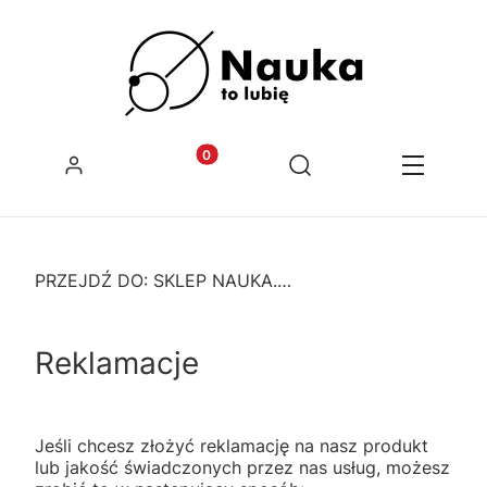
Zaloguj się
Produkty w koszyku: 0. Zobacz szcz
Otwórz wyszukiwarkę
Koszyk
Szukaj
Menu
PRZEJDŹ DO:
SKLEP NAUKA. TO LUBIĘ
Reklamacje
Jeśli chcesz złożyć reklamację na nasz produkt
lub jakość świadczonych przez nas usług, możesz