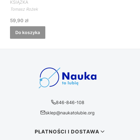
KSIĄŻKA
Tomasz Rożek
Cena
59,90 zł
Do koszyka
846-846-108
sklep@naukatolubie.org
Linki w stopce
PŁATNOŚCI I DOSTAWA