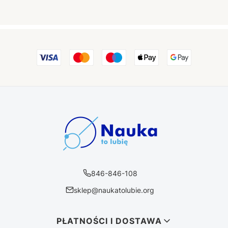
846-846-108
sklep@naukatolubie.org
Linki w stopce
PŁATNOŚCI I DOSTAWA