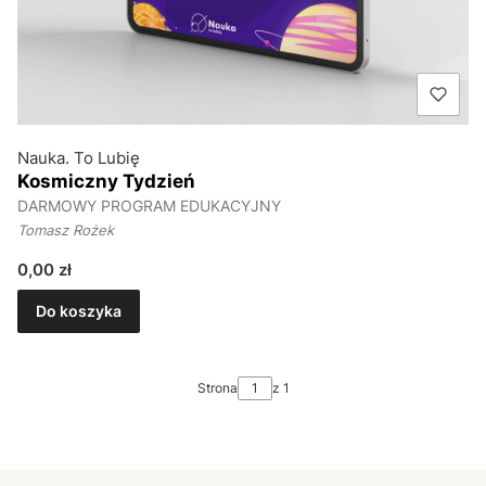
Nauka. To Lubię
Kosmiczny Tydzień
DARMOWY PROGRAM EDUKACYJNY
Tomasz Rożek
Cena
0,00 zł
Do koszyka
Strona
z 1