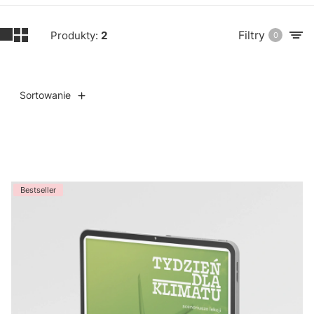
Filtry
Produkty:
2
0
Sortowanie
Lista produktów
Bestseller