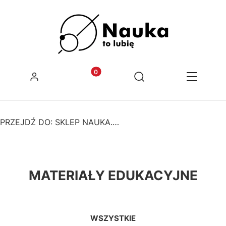
Zaloguj się
Produkty w koszyku: 0. Zobacz szcz
Otwórz wyszukiwarkę
Koszyk
Szukaj
Menu
PRZEJDŹ DO:
SKLEP NAUKA. TO LUBIĘ
MATERIAŁY EDUKACYJNE
WSZYSTKIE