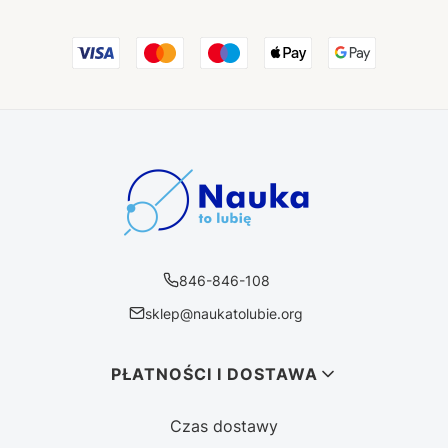
846-846-108
sklep@naukatolubie.org
Linki w stopce
PŁATNOŚCI I DOSTAWA
Czas dostawy