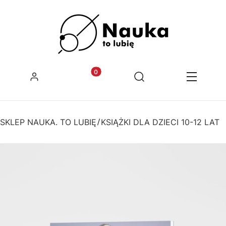
Zaloguj się
Produkty w koszyku: 0. Zobacz szcz
Otwórz wyszukiwarkę
Koszyk
Szukaj
Menu
SKLEP NAUKA. TO LUBIĘ
KSIĄŻKI DLA DZIECI 10-12 LAT