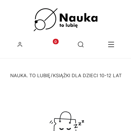
Zaloguj się
Produkty w koszyku: 0. Zobacz szcz
Otwórz wyszukiwarkę
Koszyk
Szukaj
Menu
LEP NAUKA. TO LUBIĘ
KSIĄŻKI DLA DZIECI 10-12 LAT